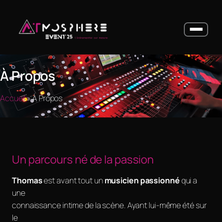
Services
À Propos
Locations
Galerie
Accueil
»
À Propos
Actualités
À Propos
Contact
Un parcours né de la passion
Thomas
est avant tout un
musicien passionné
qui a
une
connaissance intime de la scène. Ayant lui-même été sur
le