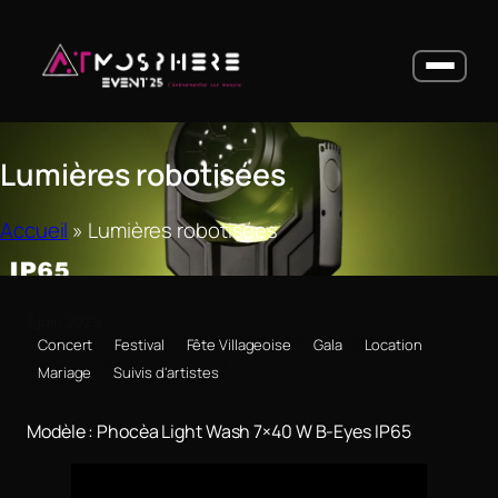
Services
Lumières robotisées
Locations
Galerie
Accueil
»
Lumières robotisées
Actualités
À Propos
7 juin 2026
Contact
Concert
Festival
Fête Villageoise
Gala
Location
Mariage
Suivis d'artistes
Modèle : Phocèa Light Wash 7×40 W B-Eyes IP65